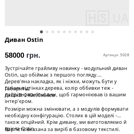
Диван Ostin
58000
грн.
Артикул: 5028
Зустрічайте грайливу новинку - модульний диван
Ostin, що обіймає з першого погляду.
Дерев'яна накладка, як і ніжки, можуть бути у
різних відтінках дерева, колір оббивки теж -
Габариты:
найрізноманітнішим, щоб гармоніював із вашим
ДхШхВ: 240х90х64см
інтер'єром.
Розміри можна змінювати, а з модулів формувати
необхідну конфігурацію. Столик в цій моделі -
також опційний. Крім дивану, ми виготовляємо й
крісла Ostin.
Вартість вказана за виріб в базовому текстилі.