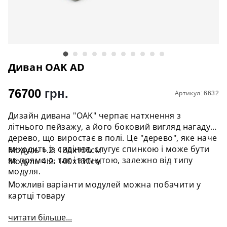
Диван OAK AD
76700
грн.
Артикул: 6632
Дизайн дивана "OAK" черпає натхнення з
літнього пейзажу, а його боковий вигляд нагадує
дерево, що виростає в полі. Це "дерево", яке наче
виходить із сидіння, слугує спинкою і може бути
Модуль 1.2: 130x100см
як прямою, так і вигнутою, залежно від типу
Модуль 4.2: 100х130см
модуля.
Можливі варіанти модулей можна побачити у
картці товару
читати більше...