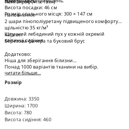
комерційних приміщень.
Висота: 78 см
Пантограф («тік-так»)
Висота посадки: 46 см
Розмір спального місця: 300 × 147 см
Наповнення:
2 шари пінополіуретану підвищеного комфорту
щільністю 35 кг/м³
Штучний лебединий пух у кожній окремій
Каркас:
клітинці сидіння
Березова фанера та буковий брус
Додатково:
Ніша для зберігання білизни
Понад 1000 варіантів тканини на вибір.
читати більше...
Розмір
Довжина: 3350
Ширина: 1700
Висота: 780
Висота сидіння: 460