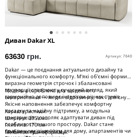
Диван Dakar XL
63630
грн.
Артикул: 7640
Dakar — це поєднання актуального дизайну та
функціонального комфорту. М’які об’ємні форми,
виразна геометрія строчок і збалансовані
пропорції створюють сучасний вигляд, який
Модель розроблена для щоденного
гармонійно доповнює інтер’єри різних стилів.
використання — як для відпочинку, так і для сну.
Якісне наповнення забезпечує комфортну
посадку та надійну підтримку, а модульна
Характеристики:
конструкція дозволяє адаптувати диван під
Ширина: 335 см
особливості вашого простору. Dakar стане
Глибина: 170 см
практичним рішенням для дому, апартаментів чи
Глибина сидіння: 60 см
Механізм трансформації: