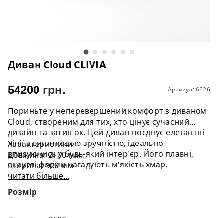
Диван Cloud CLIVIA
54200
грн.
Артикул: 6626
Пориньте у неперевершений комфорт з диваном
Cloud, створеним для тих, хто цінує сучасний
дизайн та затишок. Цей диван поєднує елегантні
лінії з винятковою зручністю, ідеально
Характеристики:
вписуючись у будь-який інтер'єр. Його плавні,
Довжина: 2100 мм
округлі форми нагадують м'якість хмар,
Ширина: 900 мм
створюючи враження, що ви сидите на
читати більше...
Висота: 850 мм
повітряній подушці.
Вес: 60 кг
Розмір