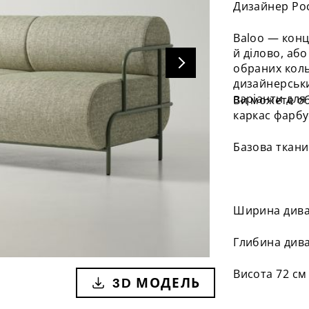
Дизайнер Ро
Baloo — конц
й ділово, аб
обраних коль
дизайнерськи
варіанти для 
Ви можете об
каркас фарбу
Базова ткан
Ширина дива
Глибина дива
Висота 72 см
3D МОДЕЛЬ