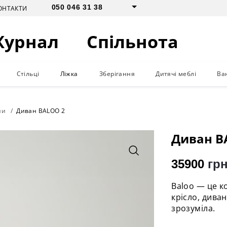
050 046 31 38
ОНТАКТИ
Журнал
Спільнота
Стільці
Ліжка
Зберігання
Дитячі меблі
Ва
ни
Диван BALOO 2
Диван B
35900
грн
Baloo — це к
крісло, диван
зрозуміла.