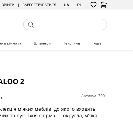
ВВІЙТИ
ЗАРЕЄСТРУВАТИСЯ
UA
RU
нна кімната
Шпалери
Текстиль
Інше
ALOO 2
.
Артикул: 7001
олекція м’яких меблів, до якого входять
чик та пуф. Їхня форма — округла, м’яка,