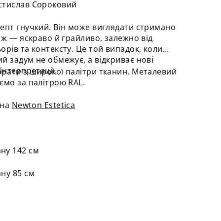
стислав Сороковий
епт гнучкий. Він може виглядати стримано
о ж — яскраво й грайливо, залежно від
орів та контексту. Це той випадок, коли
й задум не обмежує, а відкриває нові
інтерпретації.
рати з широкої палітри тканин. Металевий
ємо за палітрою RAL.
ина
Newton Estetica
ну 142 см
ну 85 см