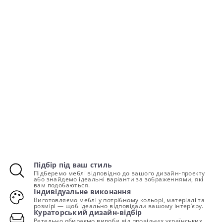
Підбір під ваш стиль
Підберемо меблі відповідно до вашого дизайн-проєкту
або знайдемо ідеальні варіанти за зображеннями, які
вам подобаються.
Індивідуальне виконання
Виготовляємо меблі у потрібному кольорі, матеріалі та
розмірі — щоб ідеально відповідали вашому інтер’єру.
Кураторський дизайн-відбір
Ретельно обираємо вироби від провідних українських