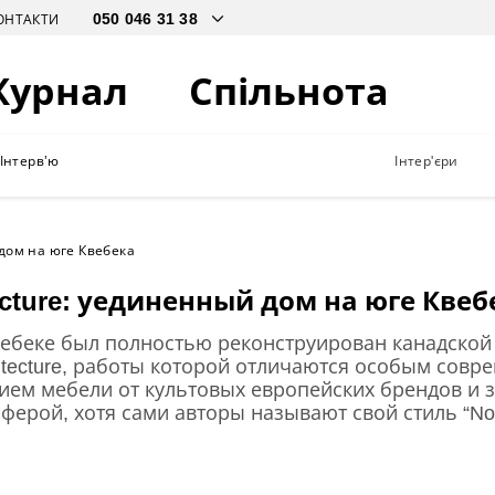
ОНТАКТИ
Журнал
Спільнота
Інтерв’ю
Інтер'єри
 дом на юге Квебека
tecture: уединенный дом на юге Квеб
вебеке был полностью реконструирован канадской
hitecture, работы которой отличаются особым со
ием мебели от культовых европейских брендов и 
ерой, хотя сами авторы называют свой стиль “Nord