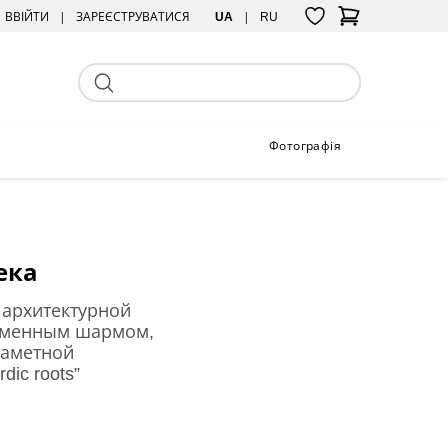
ВВІЙТИ
ЗАРЕЄСТРУВАТИСЯ
UA
RU
Фотографія
ека
 архитектурной
временным шармом,
заметной
ic roots”