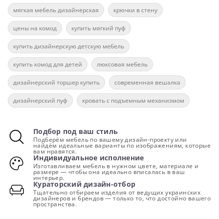
мягкая мебель дизайнерская
крючки в стену
цены на комод
купить мягкий пуф
купить дизайнерскую детскую мебель
купить комод для детей
люксовая мебель
дизайнерский торшер купить
современная вешалка
дизайнерский пуф
кровать с подъемным механизмом
Подбор под ваш стиль
Подберём мебель по вашему дизайн-проекту или
найдём идеальные варианты по изображениям, которые
вам нравятся.
Индивидуальное исполнение
Изготавливаем мебель в нужном цвете, материале и
размере — чтобы она идеально вписалась в ваш
интерьер.
Кураторский дизайн-отбор
Тщательно отбираем изделия от ведущих украинских
дизайнеров и брендов — только то, что достойно вашего
пространства.