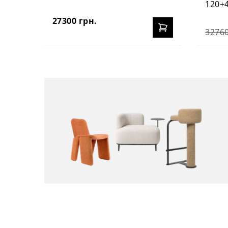
120+
27300 грн.
32760