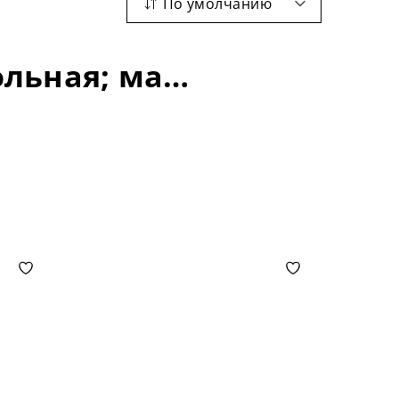
По умолчанию
Кухонные столы: форма столешни-прямоугольная; материал -керамика; длина столешни-1020+400 мм;