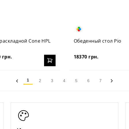
 раскладной Cone HPL
Обеденный стол Ріо
 грн.
18370 грн.
1
2
3
4
5
6
7