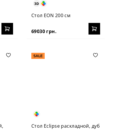
Стол EON 200 см
69030 грн.
SALE
й,
Стол Eclipse раскладной, дуб