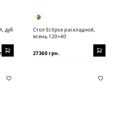
й, дуб
Стол Eclipse раскладной,
ясень 120+40
грн.
27360 грн.