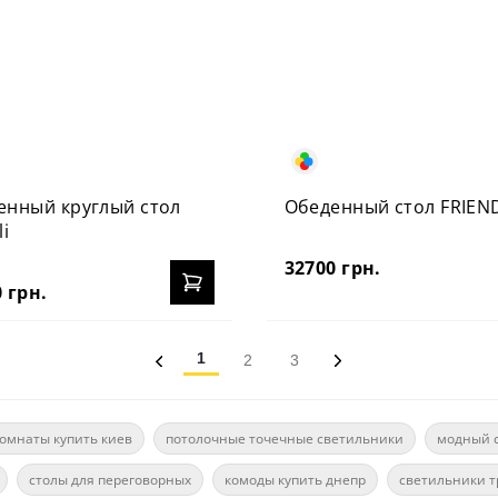
енный круглый стол
Обеденный стол FRIEN
li
32700 грн.
 грн.
1
2
3
комнаты купить киев
потолочные точечные светильники
модный 
столы для переговорных
комоды купить днепр
светильники т