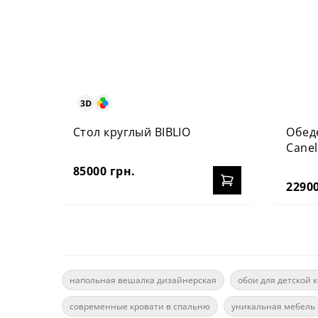
Стол круглый BIBLIO
Обед
Canel
85000 грн.
22900
напольная вешалка дизайнерская
обои для детской 
современные кровати в спальню
уникальная мебель