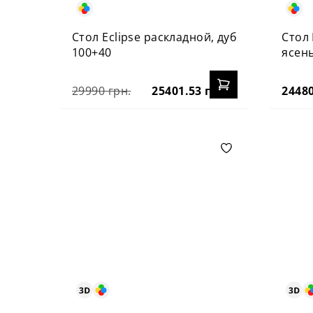
Стол Eclipse раскладной, дуб
Стол 
100+40
ясен
29990 грн.
25401.53 грн.
24480