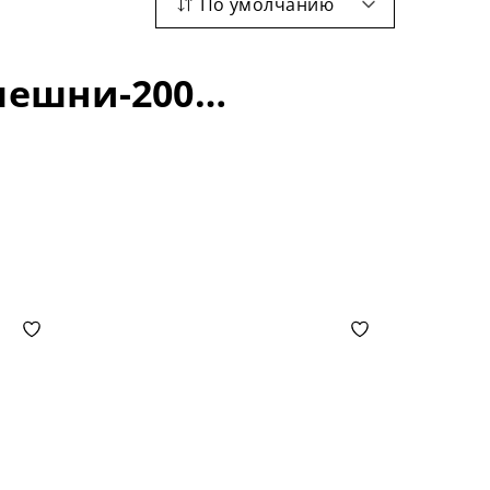
По умолчанию
Круглые столы: материал -ясень; длина столешни-2000+400 мм;