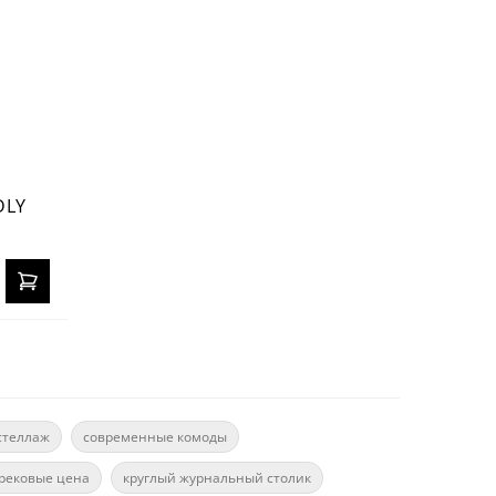
DLY
стеллаж
современные комоды
рековые цена
круглый журнальный столик