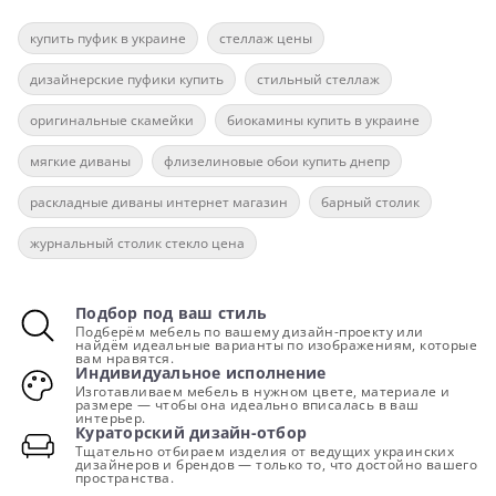
купить пуфик в украине
стеллаж цены
дизайнерские пуфики купить
стильный стеллаж
оригинальные скамейки
биокамины купить в украине
мягкие диваны
флизелиновые обои купить днепр
раскладные диваны интернет магазин
барный столик
журнальный столик стекло цена
Подбор под ваш стиль
Подберём мебель по вашему дизайн-проекту или
найдём идеальные варианты по изображениям, которые
вам нравятся.
Индивидуальное исполнение
Изготавливаем мебель в нужном цвете, материале и
размере — чтобы она идеально вписалась в ваш
интерьер.
Кураторский дизайн-отбор
Тщательно отбираем изделия от ведущих украинских
дизайнеров и брендов — только то, что достойно вашего
пространства.