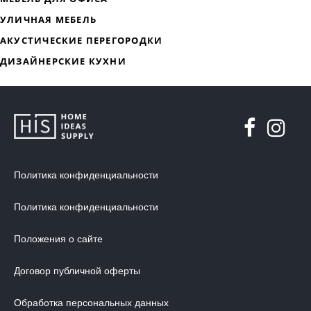
ДИЗАЙНЕРСКАЯ МЕБЕЛЬ
МЯГКАЯ МЕБЕЛЬ
ХРАНЕНИЕ
ДИЗАЙНЕРСКИЕ СТОЛЫ
ДЕКОР ДЛЯ ДОМА
СТУЛЬЯ
МЕБЕЛЬ В ДЕТСКУЮ
ВАННАЯ КОМНАТА
Политика конфиденциальности
ОСВЕЩЕНИЕ ДЛЯ ИНТЕРЬЕРА
Политика конфиденциальности
ОБОИ ДЛЯ СТЕН
Положения о сайте
СТЕНОВЫЕ ПАНЕЛИ
КОВРЫ
Договор публичной оферты
МАТРАС
Обработка персональных данных
МЕБЕЛЬ ДЛЯ ОФИСА