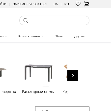
ОЙТИ
ЗАРЕГИСТРИРОВАТЬСЯ
UA
RU
бель
Ванная комната
Обои
Другое
говорных
Раскладные столы
Круглые столы
Барны